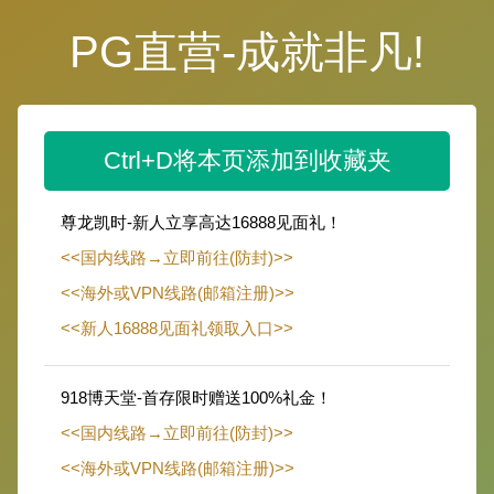
PG直营-成就非凡!
Ctrl+D将本页添加到收藏夹
尊龙凯时-新人立享高达16888见面礼！
<<国内线路→立即前往(防封)>>
<<海外或VPN线路(邮箱注册)>>
<<新人16888见面礼领取入口>>
918博天堂-首存限时赠送100%礼金！
<<国内线路→立即前往(防封)>>
<<海外或VPN线路(邮箱注册)>>