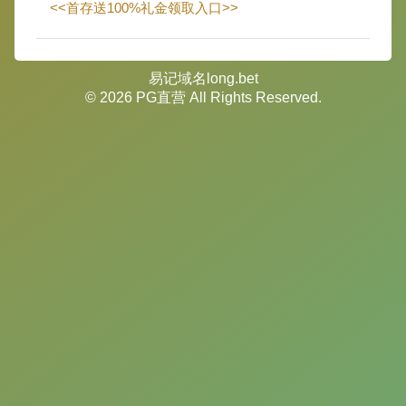
<<首存送100%礼金领取入口>>
易记域名long.bet
© 2026 PG直营 All Rights Reserved.